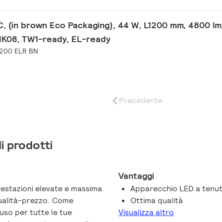
 (in brown Eco Packaging), 44 W, L1200 mm, 4800 lm
 IK08, TW1-ready, EL-ready
200 ELR BN
Precedente
di prodotti
Vantaggi
estazioni elevate e massima
Apparecchio LED a tenu
qualità-prezzo. Come
Ottima qualità
uso per tutte le tue
Visualizza altro