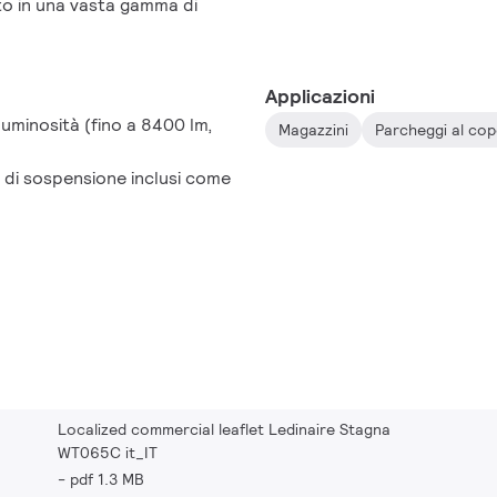
to in una vasta gamma di
Applicazioni
i luminosità (fino a 8400 lm,
Magazzini
Parcheggi al co
i di sospensione inclusi come
Localized commercial leaflet Ledinaire Stagna
WT065C it_IT
pdf 1.3 MB