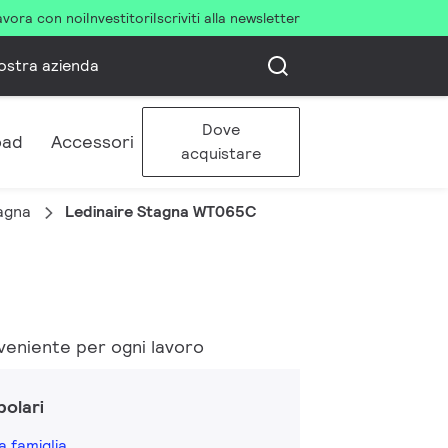
avora con noi
Investitori
Iscriviti alla newsletter
ostra azienda
Dove
oad
Accessori
acquistare
agna
Ledinaire Stagna WT065C
nveniente per ogni lavoro
olari
a famiglia