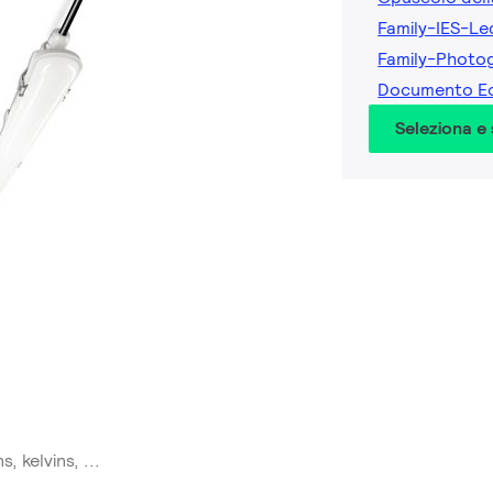
Family-IES-L
Family-Photo
Documento E
Seleziona e