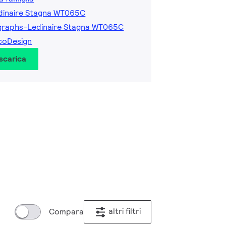
edinaire Stagna WT065C
graphs-Ledinaire Stagna WT065C
coDesign
 scarica
altri filtri
Compara