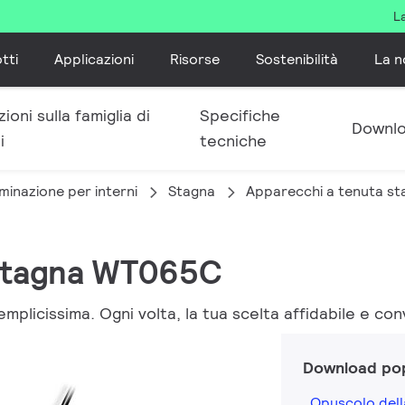
L
tti
Applicazioni
Risorse
Sostenibilità
La n
ioni sulla famiglia di
Specifiche
Downl
i
tecniche
minazione per interni
Stagna
Apparecchi a tenuta st
 Stagna WT065C
mplicissima. Ogni volta, la tua scelta affidabile e co
Download pop
Opuscolo dell