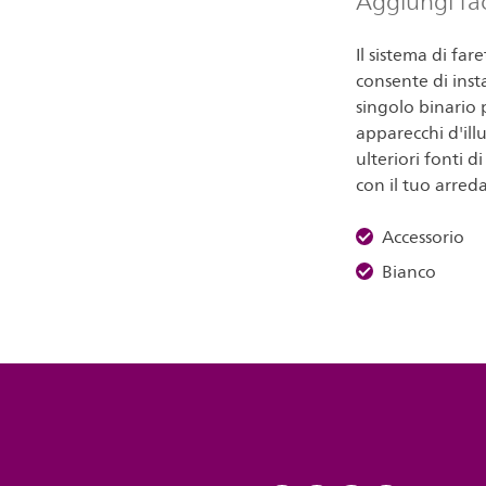
Aggiungi fac
Il sistema di far
consente di insta
singolo binario
apparecchi d'ill
ulteriori fonti d
con il tuo arre
Accessorio
Bianco