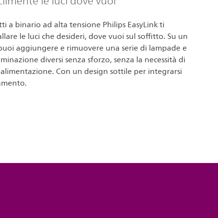
ilmente le luci dove vuoi
etti a binario ad alta tensione Philips EasyLink ti
llare le luci che desideri, dove vuoi sul soffitto. Su un
 puoi aggiungere e rimuovere una serie di lampade e
uminazione diversi senza sforzo, senza la necessità di
i alimentazione. Con un design sottile per integrarsi
damento.