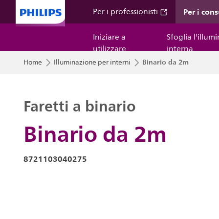
Per i con
Per i professionisti
Iniziare a
Sfoglia l'illum
utilizzare
interna
Binario da 2m
Home
Illuminazione per interni
Faretti a binario
Binario da 2m
8721103040275