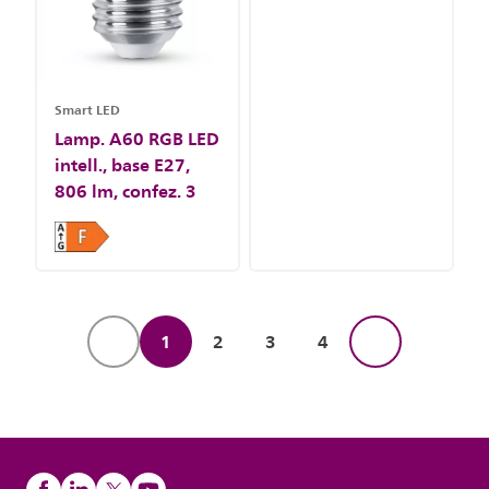
Smart LED
Lamp. A60 RGB LED
intell., base E27,
806 lm, confez. 3
1
2
3
4