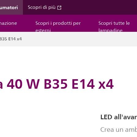
sumatori
Scopri di più
inazione
Scopri i prodotti per
Scopri tutte le
esterni
lampadine
B35 E14 x4
 40 W B35 E14 x4
LED all'ava
Crea un ambi