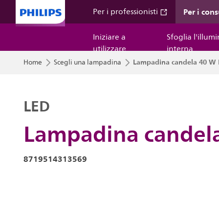
Per i con
Per i professionisti
Iniziare a
Sfoglia l'illum
utilizzare
interna
Lampadina candela 40 W 
Home
Scegli una lampadina
LED
Lampadina candela
8719514313569