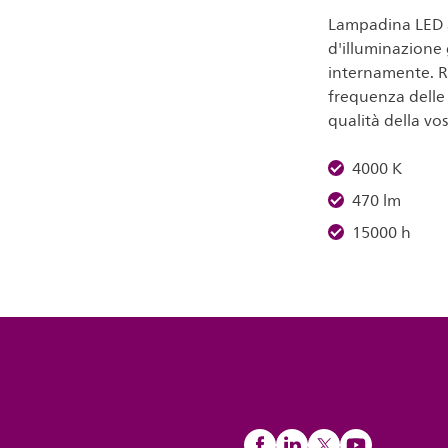
Lampadina LED a
d'illuminazione 
internamente. Ri
frequenza delle
qualità della vo
4000 K
470 lm
15000 h