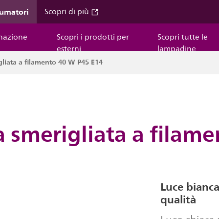
sumatori
Scopri di più
inazione
Scopri i prodotti per
Scopri tutte le
esterni
lampadine
liata a filamento 40 W P45 E14
 smerigliata a filam
Luce bianca
qualità