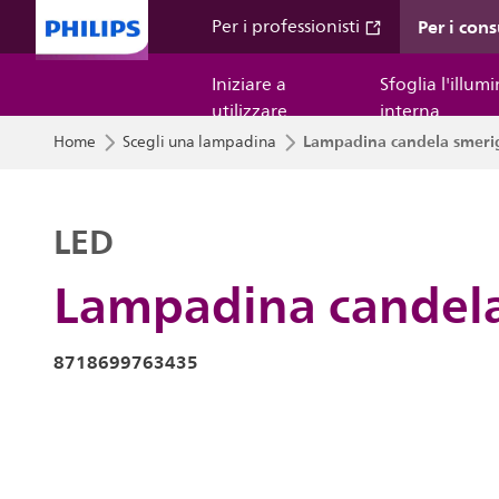
Per i con
Per i professionisti
Iniziare a
Sfoglia l'illum
utilizzare
interna
Lampadina candela smerig
Home
Scegli una lampadina
LED
Lampadina candela
8718699763435