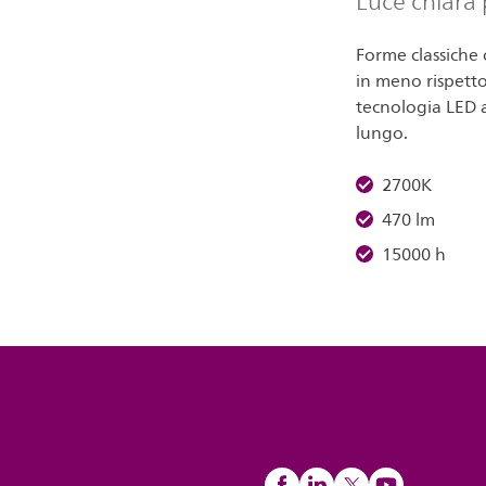
Luce chiara 
Forme classiche
in meno rispetto
tecnologia LED a
lungo.
2700K
470 lm
15000 h