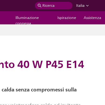
Ricerca
Italia
Illuminazione
Ispirazione
Assistenza
connessa
ento 40 W P45 E14
 calda senza compromessi sulla