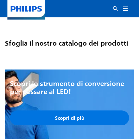
Sfoglia il nostro catalogo dei prodotti
Scopri lo strumento di conversione
per passare al LED!
Scopri di più